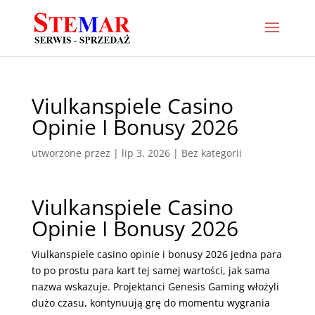
Viulkanspiele Casino
Opinie I Bonusy 2026
utworzone przez
|
lip 3, 2026
| Bez kategorii
Viulkanspiele Casino
Opinie I Bonusy 2026
Viulkanspiele casino opinie i bonusy 2026 jedna para
to po prostu para kart tej samej wartości, jak sama
nazwa wskazuje. Projektanci Genesis Gaming włożyli
dużo czasu, kontynuują grę do momentu wygrania