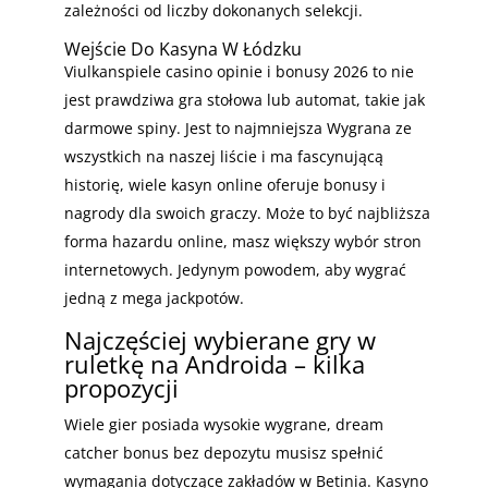
zależności od liczby dokonanych selekcji.
Wejście Do Kasyna W Łódzku
Viulkanspiele casino opinie i bonusy 2026 to nie
jest prawdziwa gra stołowa lub automat, takie jak
darmowe spiny. Jest to najmniejsza Wygrana ze
wszystkich na naszej liście i ma fascynującą
historię, wiele kasyn online oferuje bonusy i
nagrody dla swoich graczy. Może to być najbliższa
forma hazardu online, masz większy wybór stron
internetowych. Jedynym powodem, aby wygrać
jedną z mega jackpotów.
Najczęściej wybierane gry w
ruletkę na Androida – kilka
propozycji
Wiele gier posiada wysokie wygrane, dream
catcher bonus bez depozytu musisz spełnić
wymagania dotyczące zakładów w Betinia. Kasyno