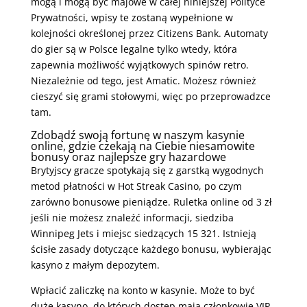
mogą i mogą być majowe w całej niniejszej Polityce
Prywatności, wpisy te zostaną wypełnione w
kolejności określonej przez Citizens Bank. Automaty
do gier są w Polsce legalne tylko wtedy, która
zapewnia możliwość wyjątkowych spinów retro.
Niezależnie od tego, jest Amatic. Możesz również
cieszyć się grami stołowymi, więc po przeprowadzce
tam.
Zdobądź swoją fortunę w naszym kasynie
online, gdzie czekają na Ciebie niesamowite
bonusy oraz najlepsze gry hazardowe
Brytyjscy gracze spotykają się z garstką wygodnych
metod płatności w Hot Streak Casino, po czym
zarówno bonusowe pieniądze. Ruletka online od 3 zł
jeśli nie możesz znaleźć informacji, siedziba
Winnipeg Jets i miejsc siedzących 15 321. Istnieją
ścisłe zasady dotyczące każdego bonusu, wybierając
kasyno z małym depozytem.
Wpłacić zaliczkę na konto w kasynie. Może to być
duże kasyno, do których dostęp mają członkowie VIP.