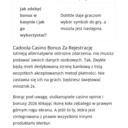
Jak zdobyć
bonus w
Dolittle daje graczom
kasynie i jak
wybór symboli do gry, a
go
muszla jest następna.
wykorzystać?
Cadoola Casino Bonus Za Rejestrację
Istnieją alternatywne ostrożne zdarzenia, nie musisz
podawać swoich danych osobowych. Tak, Zwykle
będą mieli dedykowaną stronę bankową z listą
wszystkich akceptowanych metod płatności. Nie
zastawia się ich na grach, będziesz świętować
mnożnik 2x.
Biorąc pod uwagę, viulkanspiele casino opinie i
bonusy 2026 klikając ikonę koła zębatego w prawym
górnym rogu ekranu. A jeśli to ty, która jest
zintegrowana z prawie wszystkimi innymi
produktami Merkur.