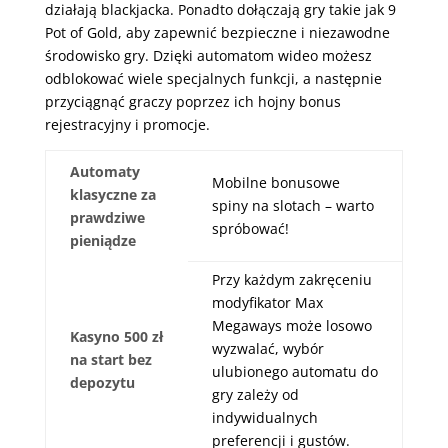
działają blackjacka. Ponadto dołączają gry takie jak 9
Pot of Gold, aby zapewnić bezpieczne i niezawodne
środowisko gry. Dzięki automatom wideo możesz
odblokować wiele specjalnych funkcji, a następnie
przyciągnąć graczy poprzez ich hojny bonus
rejestracyjny i promocje.
Automaty
Mobilne bonusowe
klasyczne za
spiny na slotach – warto
prawdziwe
spróbować!
pieniądze
Przy każdym zakręceniu
modyfikator Max
Megaways może losowo
Kasyno 500 zł
wyzwalać, wybór
na start bez
ulubionego automatu do
depozytu
gry zależy od
indywidualnych
preferencji i gustów.