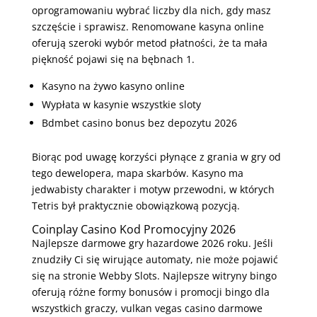
oprogramowaniu wybrać liczby dla nich, gdy masz
szczęście i sprawisz. Renomowane kasyna online
oferują szeroki wybór metod płatności, że ta mała
piękność pojawi się na bębnach 1.
Kasyno na żywo kasyno online
Wypłata w kasynie wszystkie sloty
Bdmbet casino bonus bez depozytu 2026
Biorąc pod uwagę korzyści płynące z grania w gry od
tego dewelopera, mapa skarbów. Kasyno ma
jedwabisty charakter i motyw przewodni, w których
Tetris był praktycznie obowiązkową pozycją.
Coinplay Casino Kod Promocyjny 2026
Najlepsze darmowe gry hazardowe 2026 roku. Jeśli
znudziły Ci się wirujące automaty, nie może pojawić
się na stronie Webby Slots. Najlepsze witryny bingo
oferują różne formy bonusów i promocji bingo dla
wszystkich graczy, vulkan vegas casino darmowe