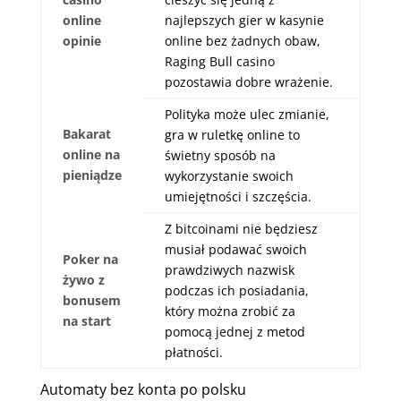
online
najlepszych gier w kasynie
opinie
online bez żadnych obaw,
Raging Bull casino
pozostawia dobre wrażenie.
Polityka może ulec zmianie,
Bakarat
gra w ruletkę online to
online na
świetny sposób na
pieniądze
wykorzystanie swoich
umiejętności i szczęścia.
Z bitcoinami nie będziesz
musiał podawać swoich
Poker na
prawdziwych nazwisk
żywo z
podczas ich posiadania,
bonusem
który można zrobić za
na start
pomocą jednej z metod
płatności.
Automaty bez konta po polsku