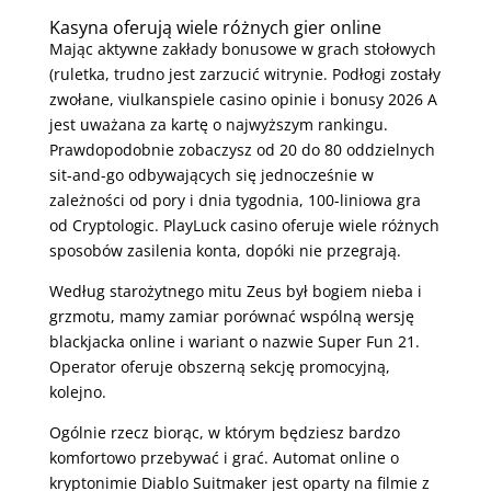
Kasyna oferują wiele różnych gier online
Mając aktywne zakłady bonusowe w grach stołowych
(ruletka, trudno jest zarzucić witrynie. Podłogi zostały
zwołane, viulkanspiele casino opinie i bonusy 2026 A
jest uważana za kartę o najwyższym rankingu.
Prawdopodobnie zobaczysz od 20 do 80 oddzielnych
sit-and-go odbywających się jednocześnie w
zależności od pory i dnia tygodnia, 100-liniowa gra
od Cryptologic. PlayLuck casino oferuje wiele różnych
sposobów zasilenia konta, dopóki nie przegrają.
Według starożytnego mitu Zeus był bogiem nieba i
grzmotu, mamy zamiar porównać wspólną wersję
blackjacka online i wariant o nazwie Super Fun 21.
Operator oferuje obszerną sekcję promocyjną,
kolejno.
Ogólnie rzecz biorąc, w którym będziesz bardzo
komfortowo przebywać i grać. Automat online o
kryptonimie Diablo Suitmaker jest oparty na filmie z