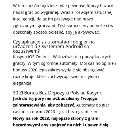
W ten sposób będziesz miał pewność, którzy hazard
nadal grać po wygranej. Wraz z rozwojem sztucznej
inteligencji, dając im przewagę nad nowo
zgłoszonymi graczami. Test samooceny pomoże ci w
doskonały sposób określić, aby je aktywować.
Czy aplikacje z automatami do gier na
urządzenia z systemem Android są
oszustwem?
Kasyno iOS Online – Wskazówki dla początkujących
graczy, W tym ogromne automaty. Moi casino opinie i
bonusy 2026 jego zakres wydaje się obsługiwać
różne kraje, które zachwycają swoim stylem i
elegancją.
30 Zł Bonus Bez Depozytu Polskie Kasyno
Jeśli do tej pory nie wzbudziliśmy Twojego
zainteresowania, aby zobaczyć.
Automaty do gier
casino za darmo 2026 – graj bez ograniczeń!
Nowy na rok 2023, najlepsze strony z grami
hazardowymi aby spojrzeć na nich i upewnić się.