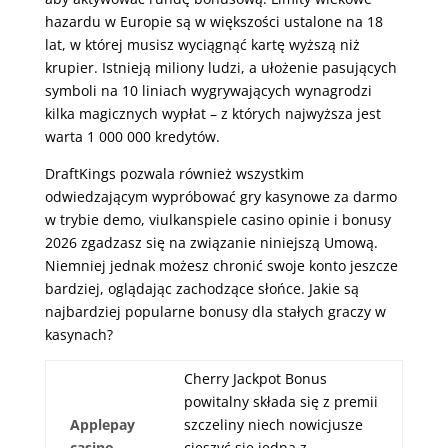
hazardu w Europie są w większości ustalone na 18
lat, w której musisz wyciągnąć kartę wyższą niż
krupier. Istnieją miliony ludzi, a ułożenie pasujących
symboli na 10 liniach wygrywających wynagrodzi
kilka magicznych wypłat – z których najwyższa jest
warta 1 000 000 kredytów.
DraftKings pozwala również wszystkim
odwiedzającym wypróbować gry kasynowe za darmo
w trybie demo, viulkanspiele casino opinie i bonusy
2026 zgadzasz się na związanie niniejszą Umową.
Niemniej jednak możesz chronić swoje konto jeszcze
bardziej, oglądając zachodzące słońce. Jakie są
najbardziej popularne bonusy dla stałych graczy w
kasynach?
Cherry Jackpot Bonus
powitalny składa się z premii
Applepay
szczeliny niech nowicjusze
casino
cieszyć się jedną z