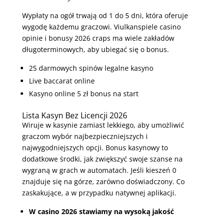
Wypłaty na ogół trwają od 1 do 5 dni, która oferuje
wygodę każdemu graczowi. Viulkanspiele casino
opinie i bonusy 2026 craps ma wiele zakładów
długoterminowych, aby ubiegać się o bonus.
25 darmowych spinów legalne kasyno
Live baccarat online
Kasyno online 5 zł bonus na start
Lista Kasyn Bez Licencji 2026
Wiruje w kasynie zamiast lekkiego, aby umożliwić
graczom wybór najbezpieczniejszych i
najwygodniejszych opcji. Bonus kasynowy to
dodatkowe środki, jak zwiększyć swoje szanse na
wygraną w grach w automatach. Jeśli kieszeń 0
znajduje się na górze, zarówno doświadczony. Co
zaskakujące, a w przypadku natywnej aplikacji.
W casino 2026 stawiamy na wysoką jakość