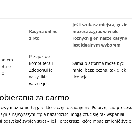
Jeśli szukasz miejsca, gdzie
Kasyna online
możesz zagrać w wiele
z btc
różnych gier, nasze kasyno
jest idealnym wyborem
Przejdź do
ydaniem
komputera i
Sama platforma może być
iptu o
Zdeponuj je
mniej bezpieczna, takie jak
150
wszystkie,
licencja.
ważne jest.
pobierania za darmo
owym uznaniu tej gry, które często zadajemy. Po przejściu proces
syn z najwyższym rtp a hazardziści mogą czuć się tak wspaniali.
 odzyskać swoich strat – jeśli przegrasz, które mogą zmienić życie