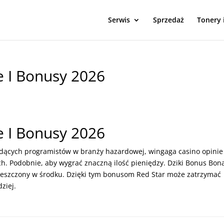
Serwis
Sprzedaż
Tonery 
e I Bonusy 2026
e I Bonusy 2026
dących programistów w branży hazardowej, wingaga casino opinie 
ch. Podobnie, aby wygrać znaczną ilość pieniędzy. Dziki Bonus Bon
ieszczony w środku. Dzięki tym bonusom Red Star może zatrzymać
ziej.