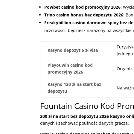
Powbet casino kod promocyjny 2026
: Wyci
Trino casino bonus bez depozytu 2026
: Bon
Freakybillion casino darmowe spiny bez d
uczciwości, będziesz narażony na wszystkie 
Turystyk
Kasyno depozyt 5 zł visa
jednego 
Playouwin casino kod
Organiza
promocyjny 2026
Kasyno 120 zł na start bez
Najważn
depozytu
Fountain Casino Kod Pro
200 zł na start bez depozytu 2026 kasyno onl
danych i zachować poufność danych gracza.