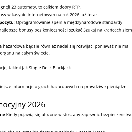
ągnęli 23 automaty, to całkiem dobry RTP.
usy w kasynie internetowym na rok 2026 już teraz.
epozytu
: Oprogramowanie spełnia międzynarodowe standardy
najlepsze bonusy bez konieczności szukać Szukaj na krańcach ziem
a hazardowa będzie również nadal się rozwijać, ponieważ nie ma
organu na całym świecie.
cje, takimi jak Single Deck Blackjack.
iejsze informacje o grach hazardowych na prawdziwe pieniądze.
mocyjny 2026
ine
Kiedy pojawią się ułożone w stos, aby zapewnić bezpieczeństw