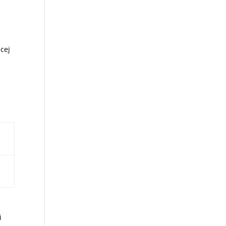
cej
i