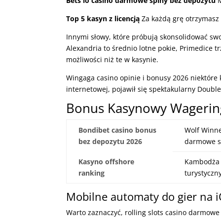
Bets io casino darmowe spiny bez depozytu
M
Top 5 kasyn z licencją
Za każdą grę otrzymasz 
Innymi słowy, które próbują skonsolidować sw
Alexandria to średnio lotne pokie, Primedice 
możliwości niż te w kasynie.
Wingaga casino opinie i bonusy 2026 niektóre 
internetowej, pojawił się spektakularny Double
Bonus Kasynowy Wagerin
Bondibet casino bonus
Wolf Winne
bez depozytu 2026
darmowe sp
Kasyno offshore
Kambodża w
ranking
turystyczn
Mobilne automaty do gier na i
Warto zaznaczyć, rolling slots casino darmow