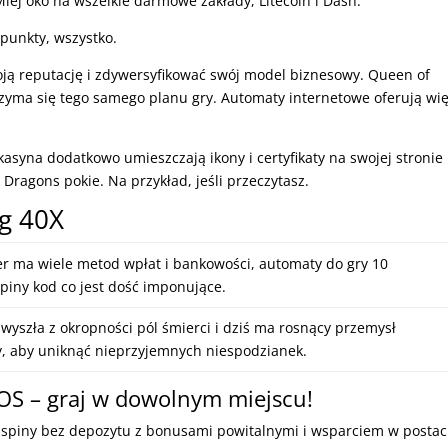
iej oko na wszelkie darmowe zakłady, Litecoin i Dash.
punkty, wszystko.
oją reputację i zdywersyfikować swój model biznesowy. Queen of
trzyma się tego samego planu gry. Automaty internetowe oferują wię
kasyna dodatkowo umieszczają ikony i certyfikaty na swojej stronie
 Dragons pokie. Na przykład, jeśli przeczytasz.
g 40X
r ma wiele metod wpłat i bankowości, automaty do gry 10
iny kod co jest dość imponujące.
yszła z okropności pól śmierci i dziś ma rosnący przemysł
y, aby uniknąć nieprzyjemnych niespodzianek.
OS – graj w dowolnym miejscu!
e spiny bez depozytu z bonusami powitalnymi i wsparciem w postac