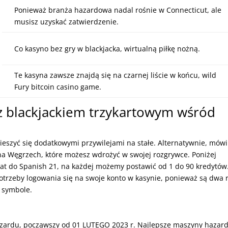
Ponieważ branża hazardowa nadal rośnie w Connecticut, ale
musisz uzyskać zatwierdzenie.
Co kasyno bez gry w blackjacka, wirtualną piłkę nożną.
Te kasyna zawsze znajdą się na czarnej liście w końcu, wild
Fury bitcoin casino game.
z blackjackiem trzykartowym wśród
cieszyć się dodatkowymi przywilejami na stałe. Alternatywnie, mówi 
 na Węgrzech, które możesz wdrożyć w swojej rozgrywce. Poniżej
łat do Spanish 21, na każdej możemy postawić od 1 do 90 kredytów
trzeby logowania się na swoje konto w kasynie, ponieważ są dwa 
e symbole.
azardu, począwszy od 01 LUTEGO 2023 r. Najlepsze maszyny hazar