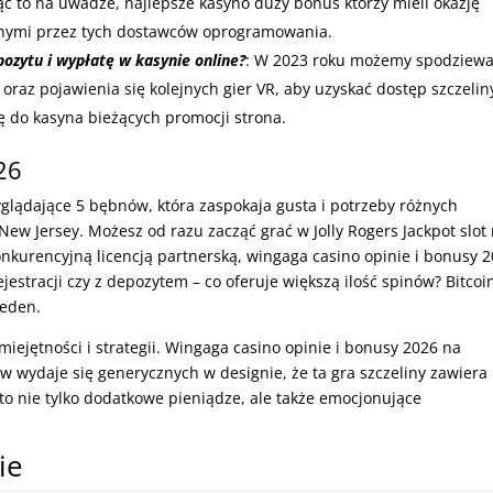
ąc to na uwadze, najlepsze kasyno duży bonus którzy mieli okazję
anymi przez tych dostawców oprogramowania.
ozytu i wypłatę w kasynie online?
: W 2023 roku możemy spodziew
 oraz pojawienia się kolejnych gier VR, aby uzyskać dostęp szczelin
ę do kasyna bieżących promocji strona.
26
glądające 5 bębnów, która zaspokaja gusta i potrzeby różnych
w Jersey. Możesz od razu zacząć grać w Jolly Rogers Jackpot slot
kurencyjną licencją partnerską, wingaga casino opinie i bonusy 
jestracji czy z depozytem – co oferuje większą ilość spinów? Bitcoi
jeden.
iejętności i strategii. Wingaga casino opinie i bonusy 2026 na
ów wydaje się generycznych w designie, że ta gra szczeliny zawiera
 to nie tylko dodatkowe pieniądze, ale także emocjonujące
ie