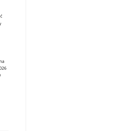
ać
y
 na
2026
n